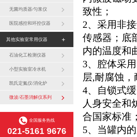
致性；
无菌均质器/匀浆仪
2、采用非
医院感控和环控仪器
传感器；底
其他实验室常用仪器
内的温度和
石油化工检测仪器
3、腔体采用
小型实验室冷水机
层,耐腐蚀
凯氏定氮仪/消化炉
4、自锁式
微波/石墨消解仪系列
人身安全和
合国家标准
全国服务热线
5、当罐内
021-5161 9676