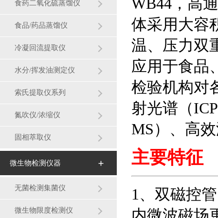
WB44，
食药二氧化硫蒸馏仪
体采用大容
食品/药品蒸馏仪
温、压力双
冷凝回流提取仪
应用于食品
水分/挥发油测定仪
检验机构对
索氏提取仪系列
射光谱（IC
氮吹仪/浓缩仪
MS）、高
固相萃取仪
主要特征
微生物检测仪器
无菌检测集菌仪
1、双磁控
微生物限度检测仪
内微波磁场