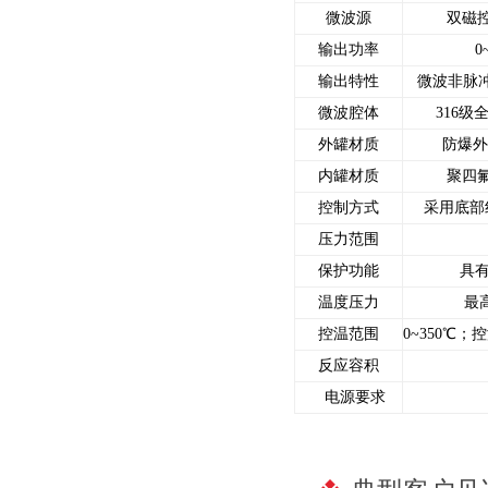
微波源
双磁
输出功率
0
输出特性
微波非脉冲
微波腔体
316
外罐材质
防爆外
内罐材质
聚四
控制方式
采用底部
压力范围
保护功能
具
温度压力
最高
控温范围
0~350℃；
反应容积
电源要求