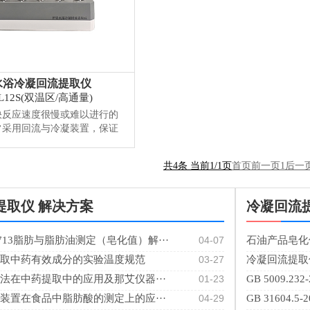
水浴冷凝回流提取仪
HL12S(双温区/高通量)
快反应速度很慢或难以进行的
常采用回流与冷凝装置，保证
，并防止反应物、产物或溶剂
。那艾智能水浴冷凝回流提取
共4条 当前1/1页
首页
前一页
1
后一
N220496410U）采用智能恒
水浴锅，标配12个加热单
品量的需求；内置四个测温点
提取仪 解决方案
冷凝回流
泵来保证水浴温控均匀；...
0713脂肪与脂肪油测定（皂化值）解···
04-07
石油产品皂化
取中药有效成分的实验温度规范
03-27
冷凝回流提取仪在
法在中药提取中的应用及那艾仪器···
01-23
GB 5009.
装置在食品中脂肪酸的测定上的应···
04-29
GB 31604