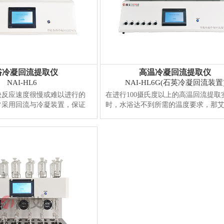
浴冷凝回流提取仪
高温冷凝回流提取仪
NAI-HL6
NAI-HL6G(石英冷凝回流装置
快反应速度很慢或难以进行的
在进行100摄氏度以上的高温回流提取
常采用回流与冷凝装置，保证
时，水浴达不到所需的温度要求，那
，并防止反应物、产物或溶剂
可以使用智能高温冷凝回流提取仪来
。那艾智能水浴冷凝回流提取
验需求，采用远红外陶瓷加热，单控
温水浴替代传统水浴锅，标配6
实现加热温度可以达到300℃，适用于
保证水浴温控均匀；一键启
凝回流实验要求。适用标准（仅部分
，且缺水自动补水，可自动排
《中国药典》2020版 浸出物的测定法
...
【详情】
性热浸法、脂肪与脂肪油测定法、中药.
情】