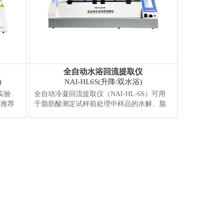
全自动水浴回流提取仪
)
NAI-HL6S(升降/双水浴)
实验
全自动冷凝回流提取仪（NAI-HL-6S）可用
艾推荐
于脂肪酸测定试样前处理中样品的水解、脂
满足实
肪的皂化和甲酯化。可同时处理6个样品，搭
单控，
载冷热双水浴，冷凝回流器自动升降便于更
更多冷
换样品。间歌磁力视拌功能轻松完成样品水
展示）
解。解决了传统脂肪酸测定前处理的操作复
中醇溶
杂、实验室凌乱的问题。适用于食品、粮
..
【详
油、奶粉等脂肪酸的测定。实验过程中，...
【详情】