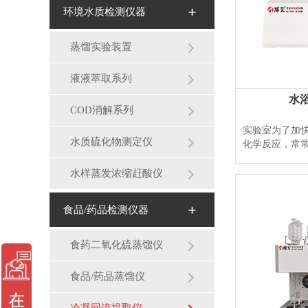
环境水质检测仪器
蒸馏实验装置
液液萃取系列
水
COD消解系列
实验室为了加
水质硫化物测定仪
化学反应，常
反应进行完全
挥发逸出体系
水样蒸发浓缩赶酸仪
仪采用智能恒
个加热单元；
食品/药品检测仪器
动，自动控温
水，避免长时间菌
食药二氧化硫蒸馏仪
食品/药品蒸馏仪