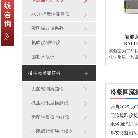
冷凝回流提取仪
水分/挥发油测定仪
索氏提取仪系列
智能
氮吹仪/浓缩仪
NAI-
实验室为了加
固相萃取仪
化学反应，常
反应进行完全
挥发逸出体系
微生物检测仪器
仪（专利编号：C
温水浴替代传统
元，满足大样
无菌检测集菌仪
冷凝回流
和耐高温循环水
【详情】
微生物限度检测仪
药典2025版
回流提取仪提
无菌均质器/匀浆仪
水浴回流提取
医院感控和环控仪器
那艾冷凝回流