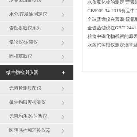
冷凝回流提取仪
水质氟化物的测定 茜素磺
GB5009.34-2016
水分/挥发油测定仪
全玻蒸馏仪在蒸馏-硫氰酸
全玻蒸馏仪在GB/T 2441
索氏提取仪系列
粮食中磷化物残留的原
氮吹仪/浓缩仪
水蒸汽蒸馏仪测定烟草及
固相萃取仪
微生物检测仪器
无菌检测集菌仪
微生物限度检测仪
无菌均质器/匀浆仪
医院感控和环控仪器