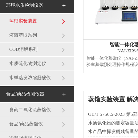
环境水质检测仪器
蒸馏实验装置
液液萃取系列
智能一体化
COD消解系列
NAI-ZLY-
智能一体化蒸馏仪（NAI-Z
水质硫化物测定仪
验室蒸馏预处理操作规程
利仪器（CN220276319
馏终点自动控制、冷却水
水样蒸发浓缩赶酸仪
智能蒸馏处理装置，该款采用
了精密温控、自动化防倒
食品/药品检测仪器
过量保护、智能双终点控制
蒸馏实验装置 解
重控制（可在线校准），馏出
情】
食药二氧化硫蒸馏仪
GB/T 5750.5-2023
水质氰化物的测定容量法
食品/药品蒸馏仪
水产品中挥发酚残留量的