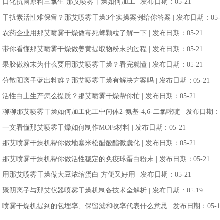
日化抗菌原料三氯生 那艾喷雾干燥如何加工
| 发布日期：05-21
干扰素活性难保留？那艾喷雾干燥3个实操案例给你答案
| 发布日期：05-
农药企业用那艾喷雾干燥做毒死蜱颗粒了解一下
| 发布日期：05-21
带你看懂那艾喷雾干燥做姜黄提取物粉末的过程
| 发布日期：05-21
果胶做粉末为什么要用那艾喷雾干燥？看完就懂
| 发布日期：05-21
分散阳离子蓝出料难？那艾喷雾干燥有解决方案吗
| 发布日期：05-21
活性白土生产怎么提质？那艾喷雾干燥帮你忙
| 发布日期：05-21
聊聊那艾喷雾干燥如何加工化工中间体2-氨基-4,6-二氯嘧啶
| 发布日期：0
一文看懂那艾喷雾干燥如何制作MOFs材料
| 发布日期：05-21
那艾喷雾干燥机帮你做地塞米松醋酸酯微囊化
| 发布日期：05-21
那艾喷雾干燥机帮你做活性稳定的免疫球蛋白粉末
| 发布日期：05-21
用那艾喷雾干燥做大豆浓缩蛋白 方便又好用
| 发布日期：05-21
聚阴离子与那艾仪器喷雾干燥机制备技术全解析
| 发布日期：05-19
喷雾干燥机提到的包埋率、保留滤和收率代表什么意思
| 发布日期：05-1