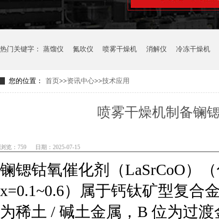
热门关键字：
蒸馏仪
氮吹仪
喷雾干燥机
消解仪
冷冻干燥机
您的位置：
首页
>>
资讯中心
>>
技术应用
喷雾干燥机制备镧
浏览：759
日期：2025-07-15
镧锶钴氧催化剂
（LaSrCoO）
（
x=0.1~0.6）属于钙钛矿型复合
为稀土 / 碱土金属，B 位为