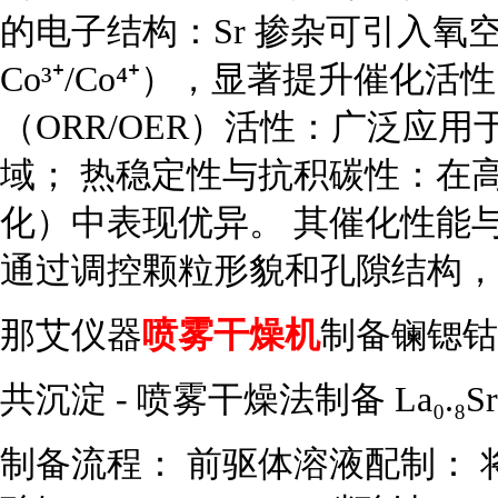
的电子结构：Sr 掺杂可引入氧空
Co³⁺/Co⁴⁺），显著提升催化活
（ORR/OER）活性：广泛应用
域； 热稳定性与抗积碳性：在高
化）中表现优异。 其催化性能
通过调控颗粒形貌和孔隙结构
那艾仪器
喷雾干燥机
制备镧锶
共沉淀 - 喷雾干燥法制备 La₀.₈S
制备流程： 前驱体溶液配制： 将硝