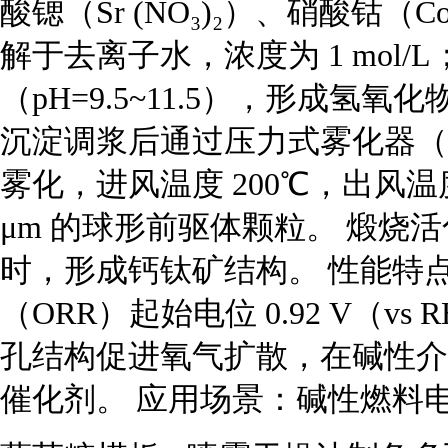
酸锶（Sr (NO₃)₂）、硝酸钴（C
解于去离子水，浓度为 1 mol/L；
（pH=9.5~11.5），形成氢氧
沉淀调浆后通过压力式雾化器（喷嘴孔
雾化，进风温度 200℃，出风温度 
μm 的球形前驱体颗粒。 煅烧活化
时，形成钙钛矿结构。 性能特点：
（ORR）起始电位 0.92 V（vs 
孔结构促进氧气扩散，在碱性介
催化剂。 应用场景：碱性燃料