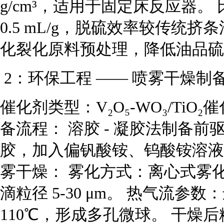
g/cm³，适用于固定床反应器。 比表面
0.5 mL/g，脱硫效率较传统挤
化裂化原料预处理，降低油品硫含量
2：环保工程 —— 喷雾干燥制备
催化剂类型：V₂O₅-WO₃/Ti
备流程： 溶胶 - 凝胶法制备前驱
胶，加入偏钒酸铵、钨酸铵溶液，
雾干燥： 雾化方式：离心式雾化器（转
滴粒径 5-30 μm。 热气流参数：
110℃，形成多孔微球。 干燥