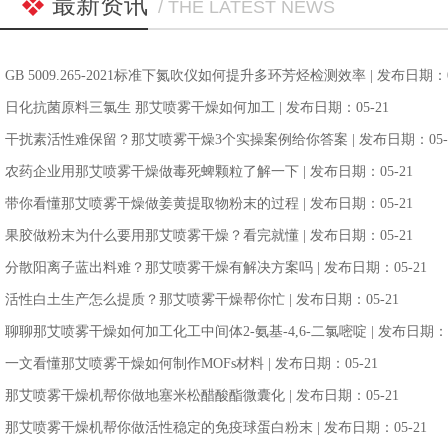
最新资讯
/ THE LATEST NEWS
GB 5009.265-2021标准下氮吹仪如何提升多环芳烃检测效率
| 发布日期：0
日化抗菌原料三氯生 那艾喷雾干燥如何加工
| 发布日期：05-21
干扰素活性难保留？那艾喷雾干燥3个实操案例给你答案
| 发布日期：05-
农药企业用那艾喷雾干燥做毒死蜱颗粒了解一下
| 发布日期：05-21
带你看懂那艾喷雾干燥做姜黄提取物粉末的过程
| 发布日期：05-21
果胶做粉末为什么要用那艾喷雾干燥？看完就懂
| 发布日期：05-21
分散阳离子蓝出料难？那艾喷雾干燥有解决方案吗
| 发布日期：05-21
活性白土生产怎么提质？那艾喷雾干燥帮你忙
| 发布日期：05-21
聊聊那艾喷雾干燥如何加工化工中间体2-氨基-4,6-二氯嘧啶
| 发布日期：0
一文看懂那艾喷雾干燥如何制作MOFs材料
| 发布日期：05-21
那艾喷雾干燥机帮你做地塞米松醋酸酯微囊化
| 发布日期：05-21
那艾喷雾干燥机帮你做活性稳定的免疫球蛋白粉末
| 发布日期：05-21