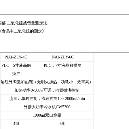
四部 二氧化硫残留量测定法
2022《食品中二氧化硫的测定》
NAI-ZLY-4C
NAI-ZLY-6C
PLC；5寸液晶触
PLC；7寸液晶触摸屏
摸屏
远红外陶瓷加热碗（无明火加热，功耗小，效率高）
加热功率0-500w可调，内置微沸控制
流量计单独控制，
流速控制100-2000ml/min
外接大功率冷水机CW5300
1000ml双口烧瓶
4组
6组