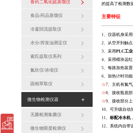
食药二氧化硫蒸馏仪
的提高了检测数
食品/药品蒸馏仪
主要特征
冷凝回流提取仪
1、仪器机身采
水分/挥发油测定仪
2、从空开到触
3、采用
PLC工
索氏提取仪系列
4、采用模块
远红
5、每路加热装置
氮吹仪/浓缩仪
6、加热计时功
固相萃取仪
☆
7、
主机有氮气
☆
8、接收瓶底
微生物检测仪器
☆
9、接收部分
10、可升级自
无菌检测集菌仪
11、
标配冷水机
12、系统内自
微生物限度检测仪