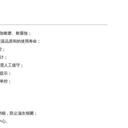
更加耐磨、耐腐蚀；
仪器品质和的使用寿命；
控；
计；
无需人工值守；
提示；
单控；
功能，防止滋生细菌；
中心。