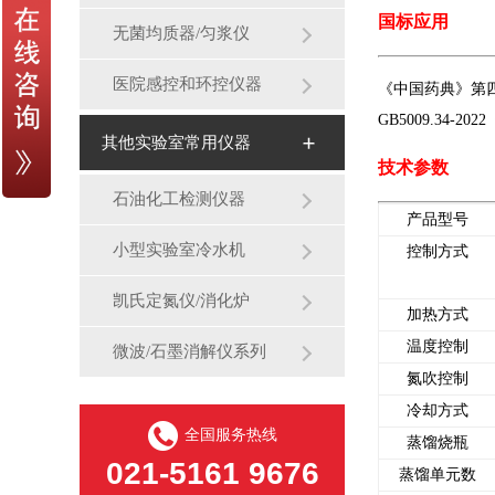
国标应用
无菌均质器/匀浆仪
医院感控和环控仪器
《中国药典》第
GB5009.34-
其他实验室常用仪器
技术参数
石油化工检测仪器
产品型号
小型实验室冷水机
控制方式
凯氏定氮仪/消化炉
加热方式
温度控制
微波/石墨消解仪系列
氮吹控制
冷却方式
全国服务热线
蒸馏烧瓶
021-5161 9676
蒸馏单元数