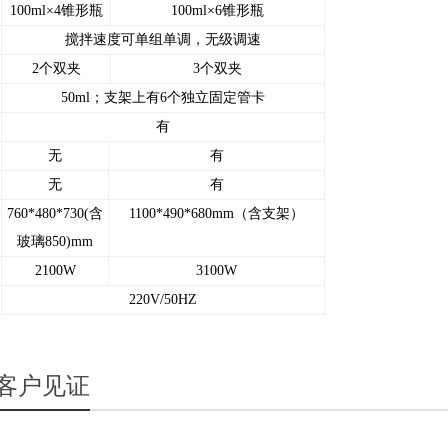
100ml×4锥形瓶
100ml×6锥形瓶
搅拌速度可单组单调，无级调速
2个双夹
3个双夹
50ml；支架上有6个独立固定管卡
有
无
有
无
有
760*480*730(含
1100*490*680mm（含支架）
玻璃850)mm
2100W
3100W
220V/50HZ
客户见证