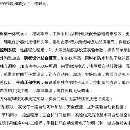
据的精度和减少了工作时间。
用框架一体式设计，稳固牢靠，主体采用品牌冷轧板配合静电粉末涂装，
点，继电保护器到按钮开关等，选用正泰/德力西或同级别品牌电气，保证
业控制系统
，性能强劲稳定，7寸大液晶触摸屏设置实验参数，操作简单易
外陶瓷加热，
碗状设计贴合度高
，加热效率高，同时有防水和防干烧的设
独立调控，加热功率0-500w可调；内置微沸模式，沸腾后自动转微沸，
能，单通道时间可任意设定，到点自动停止加热，实验结束，机器自动鸣叫
总接口，
带稳压保护阀，
每路采用独立的转子流量计控制氮气流速，单路
部内置磁力搅拌器，可单组单调，
搅拌速度
无级调速；
上方标配蝴蝶夹和
滴定支架
，实验完成后无需转移直接进行滴定；
动加酸模块，实现每一路自动闭环加酸，安全便捷，提升实验自动化程度；
，节约用水，控温稳定，适合长时间使用，实验结束后冷凝水可自动排空
带说明书和服务中心二维码，手机扫码自动查看电子说明书和一键连接服务