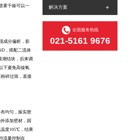
喷雾干燥可以一
解决方案
全国服务热线
021-5161 9676
出现成分偏析，影
-LSD，搭配二流体
吸潮结块，后来调
m以下避免高镍氧
再粉碎过筛，直接
分布均匀，振实密
额外添加壁材，因
温度105℃，结果
进料流量控制在