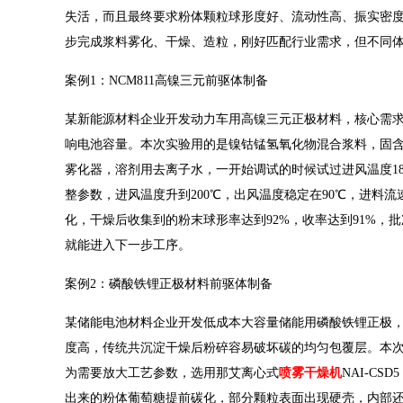
失活，而且最终要求粉体颗粒球形度好、流动性高、振实密度
步完成浆料雾化、干燥、造粒，刚好匹配行业需求，但不同
案例1：NCM811高镍三元前驱体制备
某新能源材料企业开发动力车用高镍三元正极材料，核心需求
响电池容量。本次实验用的是镍钴锰氢氧化物混合浆料，固含
雾化器，溶剂用去离子水，一开始调试的时候试过进风温度1
整参数，进风温度升到200℃，出风温度稳定在90℃，进料流速设
化，干燥后收集到的粉末球形率达到92%，收率达到91%，
就能进入下一步工序。
案例2：磷酸铁锂正极材料前驱体制备
某储能电池材料企业开发低成本大容量储能用磷酸铁锂正极
度高，传统共沉淀干燥后粉碎容易破坏碳的均匀包覆层。本次
为需要放大工艺参数，选用那艾离心式
喷雾干燥机
NAI-C
出来的粉体葡萄糖提前碳化，部分颗粒表面出现硬壳，内部还有水