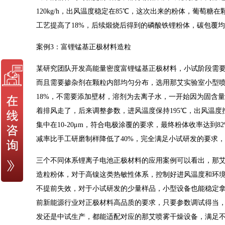
120kg/h，出风温度稳定在85℃，这次出来的粉体，葡萄糖在
工艺提高了18%，后续煅烧后得到的磷酸铁锂粉体，碳包覆均匀
案例3：富锂锰基正极材料造粒
某研究团队开发高能量密度富锂锰基正极材料，小试阶段需
而且需要掺杂剂在颗粒内部均匀分布，选用那艾实验室小型喷雾
18%，不需要添加壁材，溶剂为去离子水，一开始因为固含量偏
着排风走了，后来调整参数，进风温度保持195℃，出风温度控制
集中在10-20μm，符合电极涂覆的要求，最终粉体收率达到8
减率比手工研磨制样降低了40%，完全满足小试研发的要求
三个不同体系锂离子电池正极材料的应用案例可以看出，那
造粒粉体，对于高镍这类热敏性体系，控制好进风温度和环
不提前失效，对于小试研发的少量样品，小型设备也能稳定
前新能源行业对正极材料高品质的要求，只要参数调试得当
发还是中试生产，都能适配对应的那艾喷雾干燥设备，满足