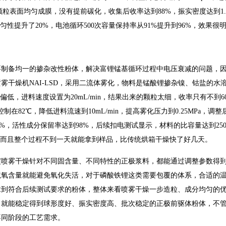
颗粒表面均匀成膜，没有提前碳化，收集后收率达到88%，振实密度达到1.25
性提升了20%，电池循环500次容量保持率从91%提升到96%，效果很
要制备均一的掺杂改性粉体，解决富锂锰基循环过程中电压衰减的问题，
干燥机NAI-LSD，采用二流体雾化，物料是锰酸锂掺杂镍、钴盐的水
低，进料速度设置为20mL/min，结果出来的颗粒太细，收率只有不到6
在82℃，降低进料流速到10mL/min，提高雾化压力到0.25MPa，调
2%，活性成分保留率达到98%，后续扣电测试显示，材料的比容量达到250m
，而且整个过程不到一天就能拿到样品，比传统烘箱干燥快了好几天。
艾喷雾干燥针对不同固含量、不同特性的正极浆料，都能通过调整参数得
境氧含量就能避免氧化失活，对于磷酸铁锂这类需要包覆的体系，合适的
拿到符合后续测试要求的粉体，整体来看喷雾干燥一步造粒、成分均匀的
，就能稳定得到球形度好、振实密度高、批次稳定的正极前驱体粉体，不
不同阶段的工艺需求。