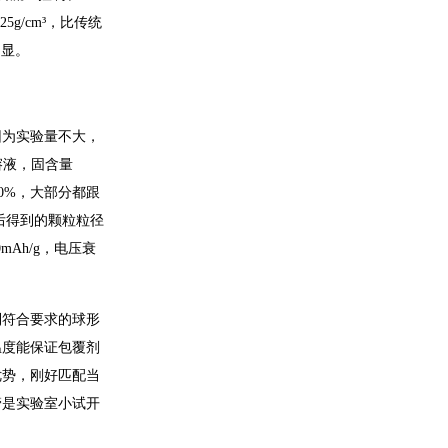
g/cm³，比传统
明显。
因为实验量不大，
溶液，固含量
0%，大部分都跟
整后得到的颗粒粒径
Ah/g，电压衰
到符合要求的球形
温度能保证包覆剂
优势，刚好匹配当
管是实验室小试开