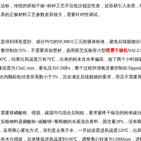
达标，传统的烘箱干燥+粉碎工艺不仅批次稳定性差，还容易引入杂质，
体系的正极材料工艺参数差异很大，需要针对性调试。
是得到球形度好、成分均匀的NCM811三元前驱体粉体，避免后续煅烧
量控制在35%，不需要添加壁材，选用那艾实验室小型
喷雾干燥机
NAI
80℃，结果出风温度只有70℃，出来的粉末含水率偏高，放了两个小时就
置为15mL/min，雾化压力0.2MPa，整个过程环境氧含量控制在50pp
批次内颗粒粒径变异系数小于3%，完全满足后续煅烧的要求，而且不需要
，需要将磷酸铁、锂源、碳源均匀混合后制粒，要求最终干燥后的粉体碳
实验物料是磷酸铁+碳酸锂+葡萄糖的水基混合浆料，固含量28%，没有
SD5，采用离心雾化方式，溶剂是去离子水，一开始设置进风温度220℃，出风
分残留，后来降低进风温度到190℃，调整离心转速为12000rpm，