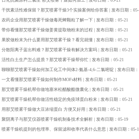
日化抗菌原料三氯生 那艾喷雾干燥如何加工
| 发布日期：05-21
干扰素活性难保留？那艾喷雾干燥3个实操案例给你答案
| 发布日期：05-
农药企业用那艾喷雾干燥做毒死蜱颗粒了解一下
| 发布日期：05-21
带你看懂那艾喷雾干燥做姜黄提取物粉末的过程
| 发布日期：05-21
果胶做粉末为什么要用那艾喷雾干燥？看完就懂
| 发布日期：05-21
分散阳离子蓝出料难？那艾喷雾干燥有解决方案吗
| 发布日期：05-21
活性白土生产怎么提质？那艾喷雾干燥帮你忙
| 发布日期：05-21
聊聊那艾喷雾干燥如何加工化工中间体2-氨基-4,6-二氯嘧啶
| 发布日期：0
一文看懂那艾喷雾干燥如何制作MOFs材料
| 发布日期：05-21
那艾喷雾干燥机帮你做地塞米松醋酸酯微囊化
| 发布日期：05-21
那艾喷雾干燥机帮你做活性稳定的免疫球蛋白粉末
| 发布日期：05-21
用那艾喷雾干燥做大豆浓缩蛋白 方便又好用
| 发布日期：05-21
聚阴离子与那艾仪器喷雾干燥机制备技术全解析
| 发布日期：05-19
喷雾干燥机提到的包埋率、保留滤和收率代表什么意思
| 发布日期：05-1